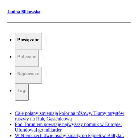
Janina Blikowska
Powiązane
Polecane
Najnowsze
Tagi
Całe polany zmieniają kolor na różowy. Tłumy turystów
ruszyły na Halę Gąsienicową
Pod Toruniem powstaje najwyższy pomnik w Europie.
Ufundował go miliarder
W Niemczech dwie osoby zmarły po kąpieli w Bałtyku.