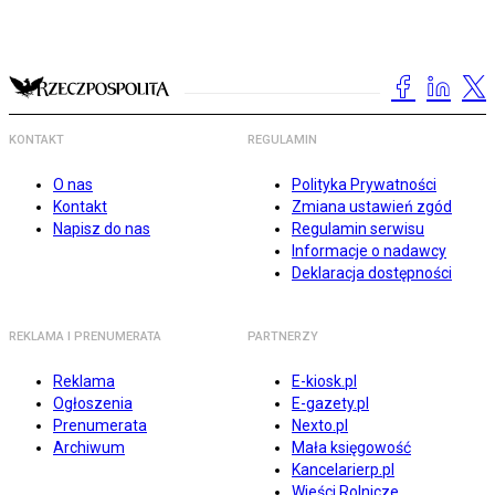
KONTAKT
REGULAMIN
O nas
Polityka Prywatności
Kontakt
Zmiana ustawień zgód
Napisz do nas
Regulamin serwisu
Informacje o nadawcy
Deklaracja dostępności
REKLAMA I PRENUMERATA
PARTNERZY
Reklama
E-kiosk.pl
Ogłoszenia
E-gazety.pl
Prenumerata
Nexto.pl
Archiwum
Mała księgowość
Kancelarierp.pl
Wieści Rolnicze