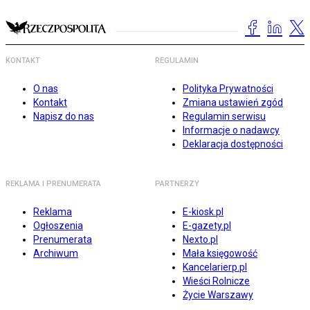
KONTAKT
REGULAMIN
O nas
Polityka Prywatności
Kontakt
Zmiana ustawień zgód
Napisz do nas
Regulamin serwisu
Informacje o nadawcy
Deklaracja dostępności
REKLAMA I PRENUMERATA
PARTNERZY
Reklama
E-kiosk.pl
Ogłoszenia
E-gazety.pl
Prenumerata
Nexto.pl
Archiwum
Mała księgowość
Kancelarierp.pl
Wieści Rolnicze
Życie Warszawy