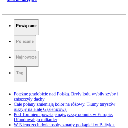
Powiązane
Polecane
Najnowsze
Tagi
Potężne gradobicie nad Polską. Bryły lodu wybiły szyby i
zniszczyły dachy
Całe polany zmieniają kolor na różowy. Tłumy turystów
ruszyły na Halę Gąsienicową
Pod Toruniem powstaje najwyższy pomnik w Europie.
Ufundował go miliarder
W Niemczech dwie osoby zmarły po kąpieli w Bałtyku.