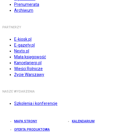
Prenumerata
Archiwum
PARTNERZY
E-kiosk.pl
E-gazety.pl
Nexto.pl
Mała księgowość
Kancelarierp.pl
Wieści Rolnicze
Życie Warszawy
NASZE WYDARZENIA
Szkolenia i konferencje
MAPA STRONY
KALENDARIUM
OFERTA PRODUKTOWA