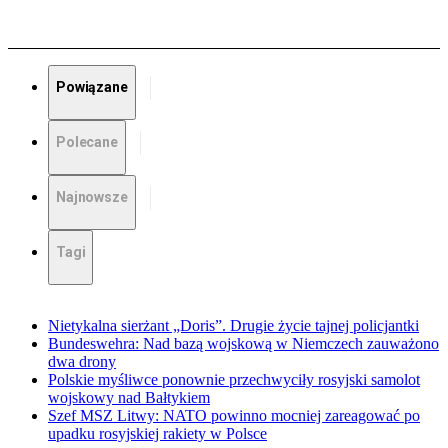
Powiązane
Polecane
Najnowsze
Tagi
Nietykalna sierżant „Doris”. Drugie życie tajnej policjantki
Bundeswehra: Nad bazą wojskową w Niemczech zauważono
dwa drony
Polskie myśliwce ponownie przechwyciły rosyjski samolot
wojskowy nad Bałtykiem
Szef MSZ Litwy: NATO powinno mocniej zareagować po
upadku rosyjskiej rakiety w Polsce