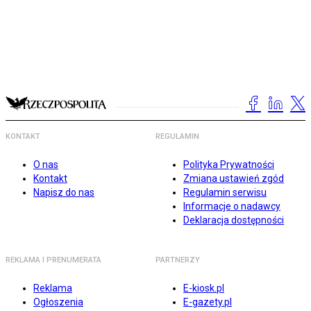
KONTAKT
REGULAMIN
O nas
Polityka Prywatności
Kontakt
Zmiana ustawień zgód
Napisz do nas
Regulamin serwisu
Informacje o nadawcy
Deklaracja dostępności
REKLAMA I PRENUMERATA
PARTNERZY
Reklama
E-kiosk.pl
Ogłoszenia
E-gazety.pl