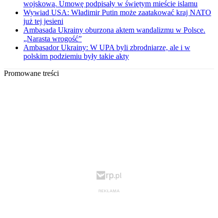
wojskową. Umowę podpisały w świętym mieście islamu
Wywiad USA: Władimir Putin może zaatakować kraj NATO
już tej jesieni
Ambasada Ukrainy oburzona aktem wandalizmu w Polsce.
„Narasta wrogość”
Ambasador Ukrainy: W UPA byli zbrodniarze, ale i w
polskim podziemiu były takie akty
Promowane treści