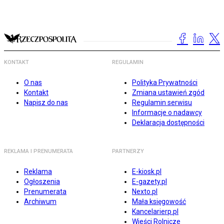
KONTAKT
REGULAMIN
O nas
Polityka Prywatności
Kontakt
Zmiana ustawień zgód
Napisz do nas
Regulamin serwisu
Informacje o nadawcy
Deklaracja dostępności
REKLAMA I PRENUMERATA
PARTNERZY
Reklama
E-kiosk.pl
Ogłoszenia
E-gazety.pl
Prenumerata
Nexto.pl
Archiwum
Mała księgowość
Kancelarierp.pl
Wieści Rolnicze