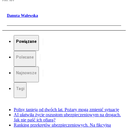
Foto: AFP
Danuta Walewska
Powiązane
Polecane
Najnowsze
Tagi
Polisy tanieją od dwóch lat. Pożary mogą zmienić sytuację
AI ułatwiła życie oszustom ubezpieczeniowym na drogach.
Jak nie paść ich ofiarą?
Ranking przekrętów ubezpieczeniowych. Na fikcyjną