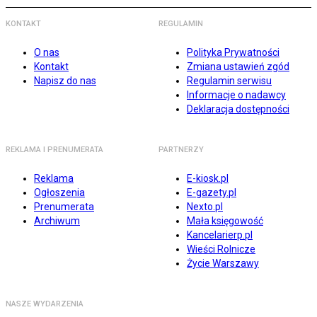
KONTAKT
REGULAMIN
O nas
Polityka Prywatności
Kontakt
Zmiana ustawień zgód
Napisz do nas
Regulamin serwisu
Informacje o nadawcy
Deklaracja dostępności
REKLAMA I PRENUMERATA
PARTNERZY
Reklama
E-kiosk.pl
Ogłoszenia
E-gazety.pl
Prenumerata
Nexto.pl
Archiwum
Mała księgowość
Kancelarierp.pl
Wieści Rolnicze
Życie Warszawy
NASZE WYDARZENIA