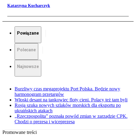
Katarzyna Kucharczyk
Powiązane
Polecane
Najnowsze
Burzliwy czas megaprojektu Port Polska. Będzie nowy
harmonogram przetargów
Włoski desant na tankowiec floty cieni. Polacy też tam byli
Rosja szuka nowych szlaków morskich dla eksportu po
ukraińskich atakach
„Rzeczpospolita” poznała powód zmian w zarządzie CPK.
Chodzi o prezesa i wiceprezesa
Promowane treści