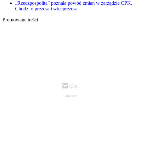
„Rzeczpospolita” poznała powód zmian w zarządzie CPK.
Chodzi o prezesa i wiceprezesa
Promowane treści