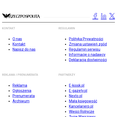
KONTAKT
REGULAMIN
O nas
Polityka Prywatności
Kontakt
Zmiana ustawień zgód
Napisz do nas
Regulamin serwisu
Informacje o nadawcy
Deklaracja dostępności
REKLAMA I PRENUMERATA
PARTNERZY
Reklama
E-kiosk.pl
Ogłoszenia
E-gazety.pl
Prenumerata
Nexto.pl
Archiwum
Mała księgowość
Kancelarierp.pl
Wieści Rolnicze
Życie Warszawy