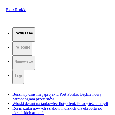
Piotr Rudzki
Powiązane
Polecane
Najnowsze
Tagi
Burzliwy czas megaprojektu Port Polska. Będzie nowy
harmonogram przetargów
Włoski desant na tankowiec floty cieni. Polacy też tam byli
Rosja szuka nowych szlaków morskich dla eksportu po
ukraińskich atakach