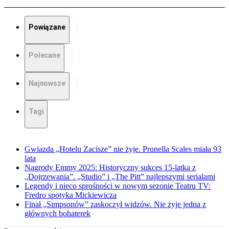
Powiązane
Polecane
Najnowsze
Tagi
Gwiazda „Hotelu Zacisze” nie żyje. Prunella Scales miała 93
lata
Nagrody Emmy 2025: Historyczny sukces 15-latka z
„Dojrzewania”. „Studio” i „The Pitt” najlepszymi serialami
Legendy i nieco sprośności w nowym sezonie Teatru TV:
Fredro spotyka Mickiewicza
Finał „Simpsonów” zaskoczył widzów. Nie żyje jedna z
głównych bohaterek