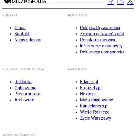
KONTAKT
REGULAMIN
O nas
Polityka Prywatności
Kontakt
Zmiana ustawień zgód
Napisz do nas
Regulamin serwisu
Informacje o nadawcy
Deklaracja dostępności
REKLAMA I PRENUMERATA
PARTNERZY
Reklama
E-kiosk.pl
Ogłoszenia
E-gazety.pl
Prenumerata
Nexto.pl
Archiwum
Mała księgowość
Kancelarierp.pl
Wieści Rolnicze
Życie Warszawy
NASZE WYDARZENIA