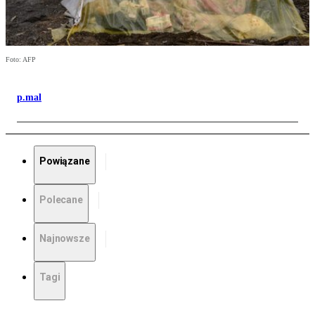
Foto: AFP
p.mal
Powiązane
Polecane
Najnowsze
Tagi