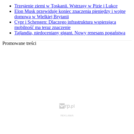
Trzęsienie ziemi w Toskanii. Wstrząsy w Pizie i Lukce
Elon Musk przewiduje koniec znaczenia pieniędzy i wojnę
domową w Wielkiej Brytanii
Cypr i Schengen: Dlaczego infrastruktura wspierająca
mobilność ma teraz znaczenie
Tajlandia, niedoceniany gigant. Nowy renesans pogaństwa
Promowane treści