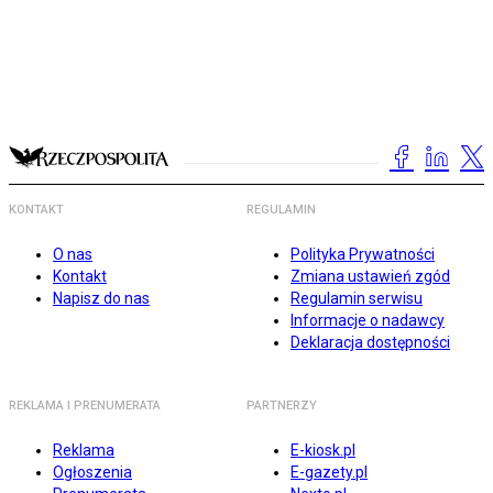
KONTAKT
REGULAMIN
O nas
Polityka Prywatności
Kontakt
Zmiana ustawień zgód
Napisz do nas
Regulamin serwisu
Informacje o nadawcy
Deklaracja dostępności
REKLAMA I PRENUMERATA
PARTNERZY
Reklama
E-kiosk.pl
Ogłoszenia
E-gazety.pl