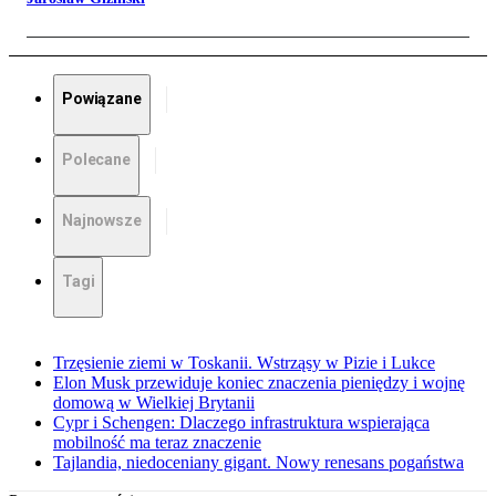
Powiązane
Polecane
Najnowsze
Tagi
Trzęsienie ziemi w Toskanii. Wstrząsy w Pizie i Lukce
Elon Musk przewiduje koniec znaczenia pieniędzy i wojnę
domową w Wielkiej Brytanii
Cypr i Schengen: Dlaczego infrastruktura wspierająca
mobilność ma teraz znaczenie
Tajlandia, niedoceniany gigant. Nowy renesans pogaństwa