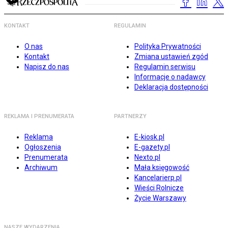
KONTAKT
REGULAMIN
O nas
Polityka Prywatności
Kontakt
Zmiana ustawień zgód
Napisz do nas
Regulamin serwisu
Informacje o nadawcy
Deklaracja dostępności
REKLAMA I PRENUMERATA
PARTNERZY
Reklama
E-kiosk.pl
Ogłoszenia
E-gazety.pl
Prenumerata
Nexto.pl
Archiwum
Mała księgowość
Kancelarierp.pl
Wieści Rolnicze
Życie Warszawy
NASZE WYDARZENIA