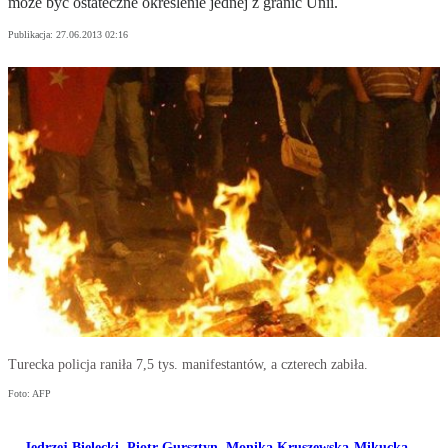
może być ostateczne określenie jednej z granic Unii.
Publikacja:
27.06.2013 02:16
Turecka policja raniła 7,5 tys. manifestantów, a czterech zabiła.
Foto: AFP
Jędrzej Bielecki
,
Piotr Gursztyn
,
Monika Kruszewska-Mikucka
,