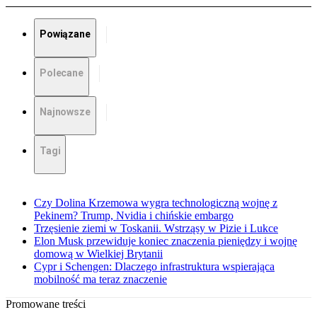
Powiązane
Polecane
Najnowsze
Tagi
Czy Dolina Krzemowa wygra technologiczną wojnę z
Pekinem? Trump, Nvidia i chińskie embargo
Trzęsienie ziemi w Toskanii. Wstrząsy w Pizie i Lukce
Elon Musk przewiduje koniec znaczenia pieniędzy i wojnę
domową w Wielkiej Brytanii
Cypr i Schengen: Dlaczego infrastruktura wspierająca
mobilność ma teraz znaczenie
Promowane treści