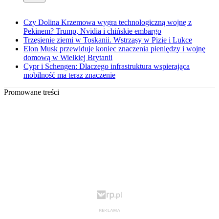
Czy Dolina Krzemowa wygra technologiczną wojnę z
Pekinem? Trump, Nvidia i chińskie embargo
Trzęsienie ziemi w Toskanii. Wstrząsy w Pizie i Lukce
Elon Musk przewiduje koniec znaczenia pieniędzy i wojnę
domową w Wielkiej Brytanii
Cypr i Schengen: Dlaczego infrastruktura wspierająca
mobilność ma teraz znaczenie
Promowane treści