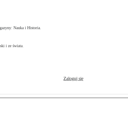
!
azyny: Nauka i Historia.
ki i ze świata.
Zaloguj się