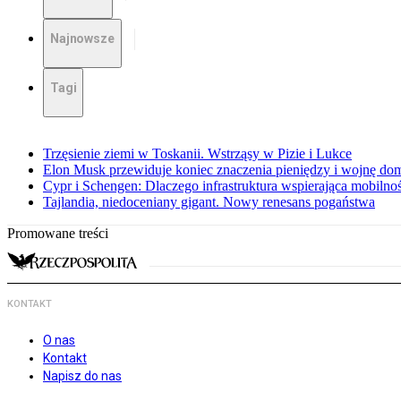
Najnowsze
Tagi
Trzęsienie ziemi w Toskanii. Wstrząsy w Pizie i Lukce
Elon Musk przewiduje koniec znaczenia pieniędzy i wojnę do
Cypr i Schengen: Dlaczego infrastruktura wspierająca mobilno
Tajlandia, niedoceniany gigant. Nowy renesans pogaństwa
Promowane treści
KONTAKT
O nas
Kontakt
Napisz do nas