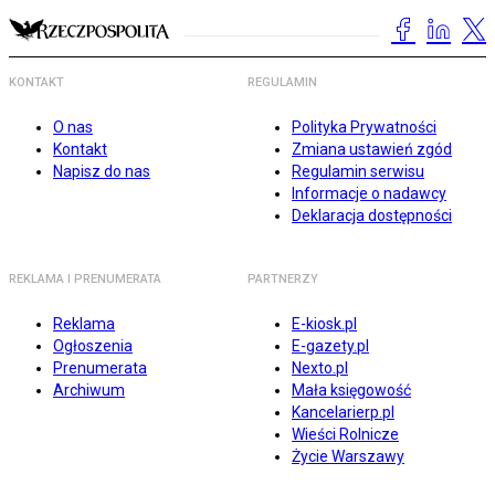
KONTAKT
REGULAMIN
O nas
Polityka Prywatności
Kontakt
Zmiana ustawień zgód
Napisz do nas
Regulamin serwisu
Informacje o nadawcy
Deklaracja dostępności
REKLAMA I PRENUMERATA
PARTNERZY
Reklama
E-kiosk.pl
Ogłoszenia
E-gazety.pl
Prenumerata
Nexto.pl
Archiwum
Mała księgowość
Kancelarierp.pl
Wieści Rolnicze
Życie Warszawy