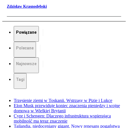
Zdzisław Krasnodębski
Powiązane
Polecane
Najnowsze
Tagi
Trzęsienie ziemi w Toskanii. Wstrząsy w Pizie i Lukce
Elon Musk przewiduje koniec znaczenia pieniędzy i wojnę
domową w Wielkiej Brytanii
Cypr i Schengen: Dlaczego infrastruktura wspierająca
mobilność ma teraz znaczenie
Tajlandia, niedoceniany gigant. Nowy renesans pogaństwa