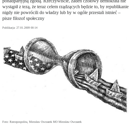
ponadpartyjną zgodą. Rzeczywiście, żaden czołowy demokrata nie
wystąpił z tezą, że teraz celem rządzących będzie to, by republikanie
nigdy nie powrócili do władzy lub by w ogóle przestali istnieć –
pisze filozof społeczny
Publikacja:
27.01.2009 00:14
Foto: Rzeczpospolita, Mirosław Owczarek MO Mirosław Owczarek