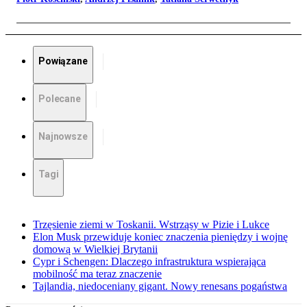
Powiązane
Polecane
Najnowsze
Tagi
Trzęsienie ziemi w Toskanii. Wstrząsy w Pizie i Lukce
Elon Musk przewiduje koniec znaczenia pieniędzy i wojnę
domową w Wielkiej Brytanii
Cypr i Schengen: Dlaczego infrastruktura wspierająca
mobilność ma teraz znaczenie
Tajlandia, niedoceniany gigant. Nowy renesans pogaństwa