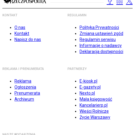
KONTAKT
REGULAMIN
O nas
Polityka Prywatności
Kontakt
Zmiana ustawień zgód
Napisz do nas
Regulamin serwisu
Informacje o nadawcy
Deklaracja dostępności
REKLAMA I PRENUMERATA
PARTNERZY
Reklama
E-kiosk.pl
Ogłoszenia
E-gazety.pl
Prenumerata
Nexto.pl
Archiwum
Mała księgowość
Kancelarierp.pl
Wieści Rolnicze
Życie Warszawy
NASZE WYDARZENIA