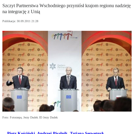
Szczyt Partnerstwa Wschodniego przyniósł krajom regionu nadzieję
na integrację z Unią
Publikacja:
30.09.2011 21:28
Foto: Fotorzepa, Jerzy Dudek JD Jerzy Dudek
Piotr Kościński
,
Andrzej Pisalnik
,
Tatiana Serwetnyk