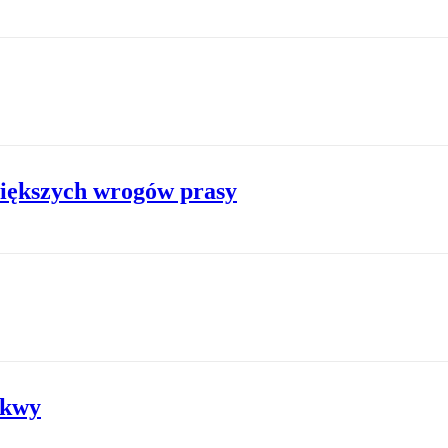
większych wrogów prasy
skwy