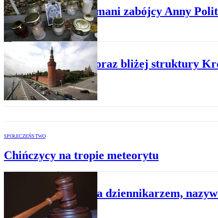
Domniemani zabójcy Anny Polit
ŚWIAT
Kijów coraz bliżej struktury K
SPOŁECZEŃSTWO
Chińczycy na tropie meteorytu
ŚWIAT
Pościg za dziennikarzem, nazy