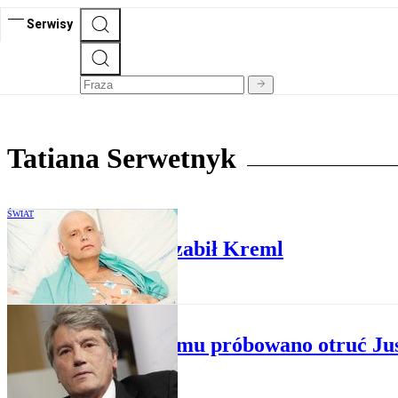
Serwisy
Tatiana Serwetnyk
ŚWIAT
MI5: Litwinienkę zabił Kreml
ŚWIAT
13 lat temu próbowano otruć Ju