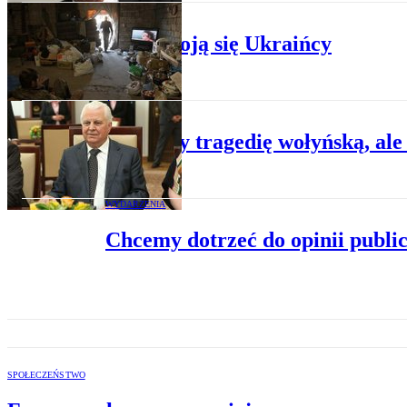
WYDARZENIA
Czego boją się Ukraińcy
ŚWIAT
Badajmy tragedię wołyńską, ale
WYDARZENIA
Chcemy dotrzeć do opinii publi
SPOŁECZEŃSTWO