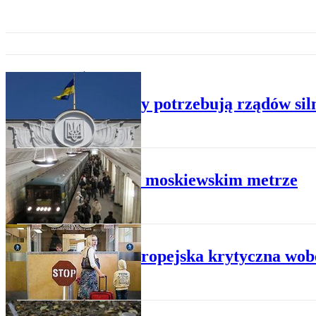
ŚWIAT
Ukraińcy potrzebują rządów siln
WYDARZENIA
Pożar w moskiewskim metrze
ŚWIAT
Unia Europejska krytyczna wob
ŚWIAT