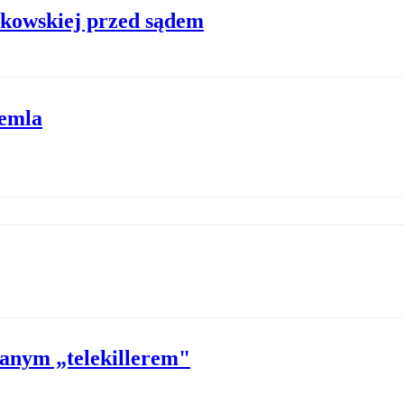
kowskiej przed sądem
remla
wanym „telekillerem"