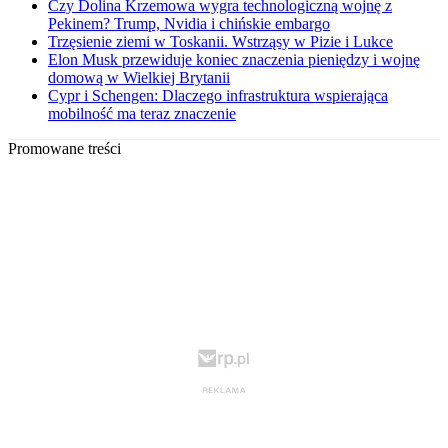
Czy Dolina Krzemowa wygra technologiczną wojnę z
Pekinem? Trump, Nvidia i chińskie embargo
Trzęsienie ziemi w Toskanii. Wstrząsy w Pizie i Lukce
Elon Musk przewiduje koniec znaczenia pieniędzy i wojnę
domową w Wielkiej Brytanii
Cypr i Schengen: Dlaczego infrastruktura wspierająca
mobilność ma teraz znaczenie
Promowane treści