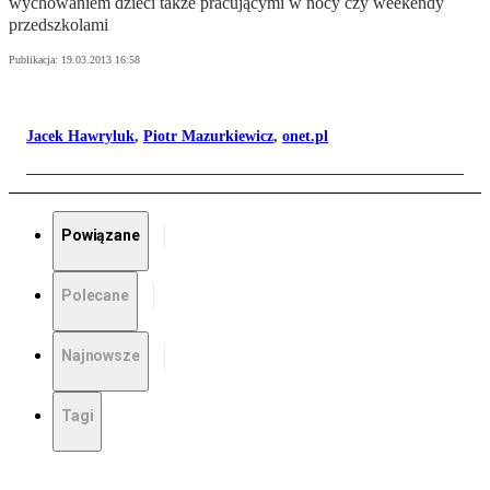
wychowaniem dzieci także pracującymi w nocy czy weekendy
przedszkolami
Publikacja:
19.03.2013 16:58
Jacek Hawryluk
,
Piotr Mazurkiewicz
,
onet.pl
Powiązane
Polecane
Najnowsze
Tagi