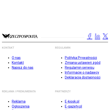
KONTAKT
REGULAMIN
O nas
Polityka Prywatności
Kontakt
Zmiana ustawień zgód
Napisz do nas
Regulamin serwisu
Informacje o nadawcy
Deklaracja dostępności
REKLAMA I PRENUMERATA
PARTNERZY
Reklama
E-kiosk.pl
Ogłoszenia
E-gazety.pl