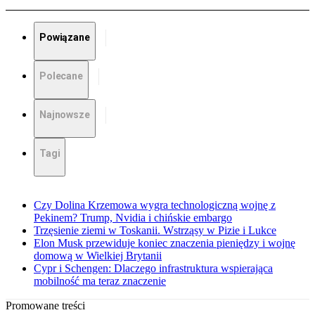
Powiązane
Polecane
Najnowsze
Tagi
Czy Dolina Krzemowa wygra technologiczną wojnę z
Pekinem? Trump, Nvidia i chińskie embargo
Trzęsienie ziemi w Toskanii. Wstrząsy w Pizie i Lukce
Elon Musk przewiduje koniec znaczenia pieniędzy i wojnę
domową w Wielkiej Brytanii
Cypr i Schengen: Dlaczego infrastruktura wspierająca
mobilność ma teraz znaczenie
Promowane treści