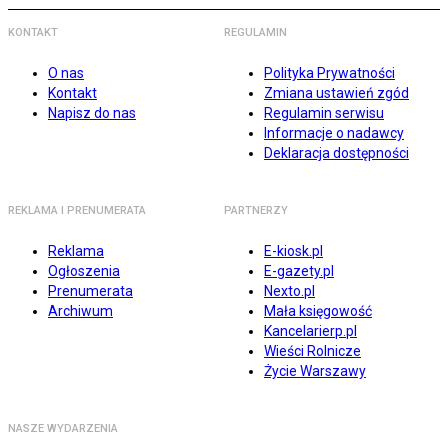
KONTAKT
REGULAMIN
O nas
Polityka Prywatności
Kontakt
Zmiana ustawień zgód
Napisz do nas
Regulamin serwisu
Informacje o nadawcy
Deklaracja dostępności
REKLAMA I PRENUMERATA
PARTNERZY
Reklama
E-kiosk.pl
Ogłoszenia
E-gazety.pl
Prenumerata
Nexto.pl
Archiwum
Mała księgowość
Kancelarierp.pl
Wieści Rolnicze
Życie Warszawy
NASZE WYDARZENIA