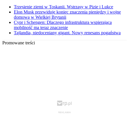
Trzęsienie ziemi w Toskanii. Wstrząsy w Pizie i Lukce
Elon Musk przewiduje koniec znaczenia pieniędzy i wojnę
domową w Wielkiej Brytanii
Cypr i Schengen: Dlaczego infrastruktura wspierająca
mobilność ma teraz znaczenie
Tajlandia, niedoceniany gigant. Nowy renesans pogaństwa
Promowane treści