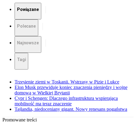
Powiązane
Polecane
Najnowsze
Tagi
Trzęsienie ziemi w Toskanii. Wstrząsy w Pizie i Lukce
Elon Musk przewiduje koniec znaczenia pieniędzy i wojnę
domową w Wielkiej Brytanii
Cypr i Schengen: Dlaczego infrastruktura wspierająca
mobilność ma teraz znaczenie
Tajlandia, niedoceniany gigant. Nowy renesans pogaństwa
Promowane treści