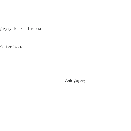
!
azyny: Nauka i Historia.
ki i ze świata.
Zaloguj się