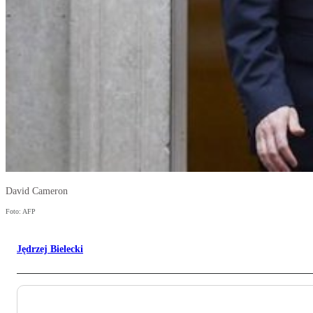
David Cameron
Foto: AFP
Jędrzej Bielecki