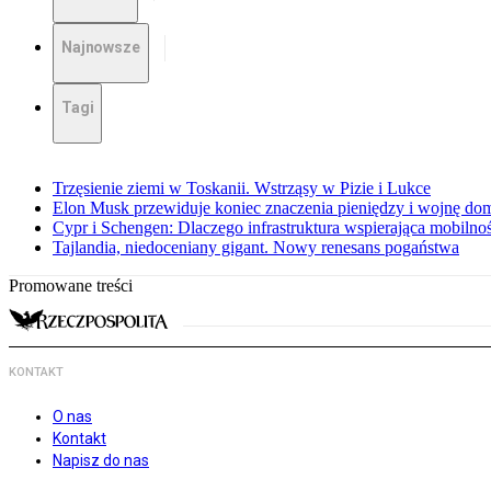
Najnowsze
Tagi
Trzęsienie ziemi w Toskanii. Wstrząsy w Pizie i Lukce
Elon Musk przewiduje koniec znaczenia pieniędzy i wojnę do
Cypr i Schengen: Dlaczego infrastruktura wspierająca mobilno
Tajlandia, niedoceniany gigant. Nowy renesans pogaństwa
Promowane treści
KONTAKT
O nas
Kontakt
Napisz do nas