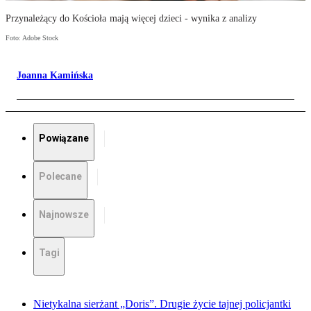
Przynależący do Kościoła mają więcej dzieci - wynika z analizy
Foto: Adobe Stock
Joanna Kamińska
Powiązane
Polecane
Najnowsze
Tagi
Nietykalna sierżant „Doris”. Drugie życie tajnej policjantki