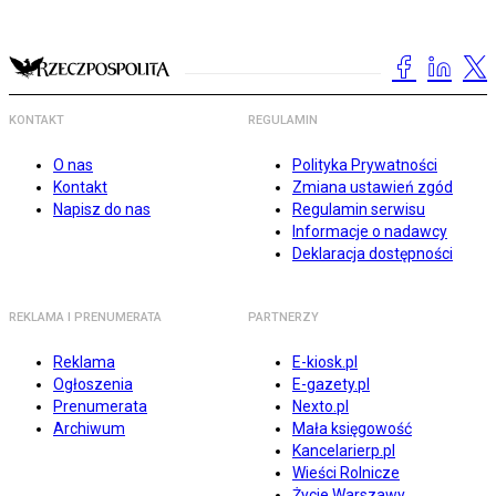
KONTAKT
REGULAMIN
O nas
Polityka Prywatności
Kontakt
Zmiana ustawień zgód
Napisz do nas
Regulamin serwisu
Informacje o nadawcy
Deklaracja dostępności
REKLAMA I PRENUMERATA
PARTNERZY
Reklama
E-kiosk.pl
Ogłoszenia
E-gazety.pl
Prenumerata
Nexto.pl
Archiwum
Mała księgowość
Kancelarierp.pl
Wieści Rolnicze
Życie Warszawy