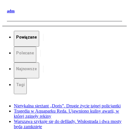
adm
Powiązane
Polecane
Najnowsze
Tagi
Nietykalna sierżant „Doris”. Drugie życie tajnej policjantki
Tragedia w Aquaparku Reda. Ujawniono kulisy awarii, w
której zginęły rekiny
Warszawa szykuje się do defilady. Wisłostrada i dwa mosty
będą zamknięte