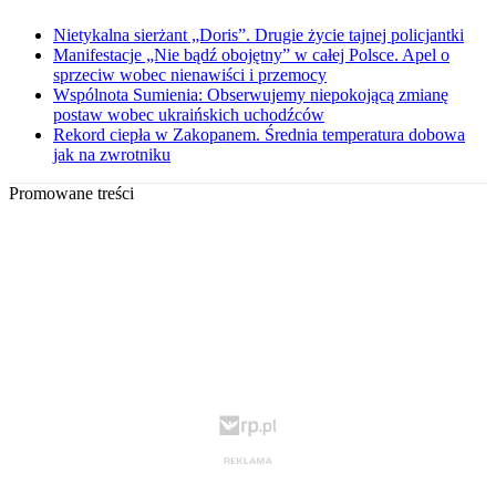
Nietykalna sierżant „Doris”. Drugie życie tajnej policjantki
Manifestacje „Nie bądź obojętny” w całej Polsce. Apel o
sprzeciw wobec nienawiści i przemocy
Wspólnota Sumienia: Obserwujemy niepokojącą zmianę
postaw wobec ukraińskich uchodźców
Rekord ciepła w Zakopanem. Średnia temperatura dobowa
jak na zwrotniku
Promowane treści