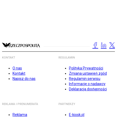
KONTAKT
REGULAMIN
O nas
Polityka Prywatności
Kontakt
Zmiana ustawień zgód
Napisz do nas
Regulamin serwisu
Informacje o nadawcy
Deklaracja dostępności
REKLAMA I PRENUMERATA
PARTNERZY
Reklama
E-kiosk.pl