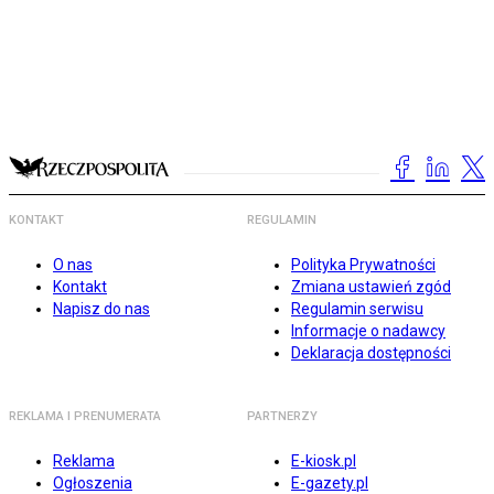
KONTAKT
REGULAMIN
O nas
Polityka Prywatności
Kontakt
Zmiana ustawień zgód
Napisz do nas
Regulamin serwisu
Informacje o nadawcy
Deklaracja dostępności
REKLAMA I PRENUMERATA
PARTNERZY
Reklama
E-kiosk.pl
Ogłoszenia
E-gazety.pl