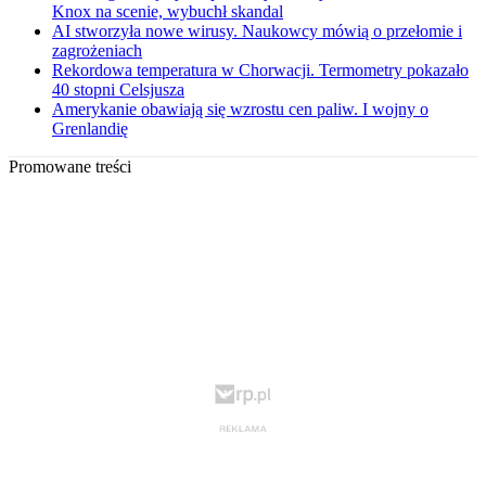
Knox na scenie, wybuchł skandal
AI stworzyła nowe wirusy. Naukowcy mówią o przełomie i
zagrożeniach
Rekordowa temperatura w Chorwacji. Termometry pokazało
40 stopni Celsjusza
Amerykanie obawiają się wzrostu cen paliw. I wojny o
Grenlandię
Promowane treści