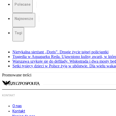
Polecane
Najnowsze
Tagi
Nietykalna sierżant „Doris”. Drugie życie tajnej policjantki
Tragedia w Aquaparku Reda. Ujawniono kulisy awarii, w której
Warszawa szykuje się do defilady. Wisłostrada i dwa mosty bę
Setki tysięcy dzieci w Polsce żyją w ubóstwie. Dla wielu wak
Promowane treści
KONTAKT
O nas
Kontakt