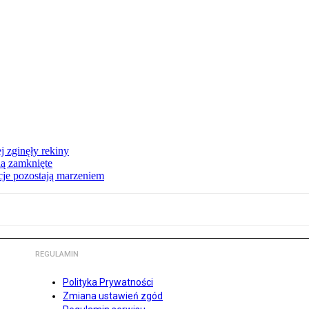
 zginęły rekiny
dą zamknięte
acje pozostają marzeniem
REGULAMIN
Polityka Prywatności
Zmiana ustawień zgód