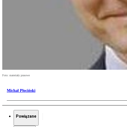
Foto: materiały prasowe
Michał Płociński
Powiązane