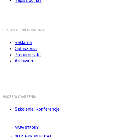
Napisz do nas
REKLAMA I PRENUMERATA
Reklama
Ogłoszenia
Prenumerata
Archiwum
NASZE WYDARZENIA
Szkolenia i konferencje
MAPA STRONY
OFERTA PRODUKTOWA