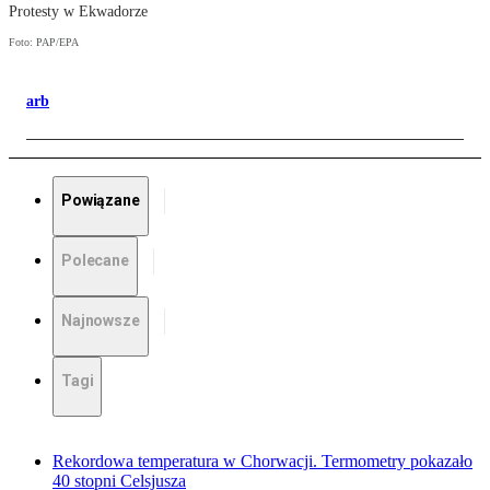
Protesty w Ekwadorze
Foto: PAP/EPA
arb
Powiązane
Polecane
Najnowsze
Tagi
Rekordowa temperatura w Chorwacji. Termometry pokazało
40 stopni Celsjusza