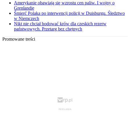
Amerykanie obawiają się wzrostu cen paliw. I wojny o
Grenlandię
Śmierć Polaka po interwencji policji w Duisburgu. Śledztwo
w Niemczech
Nikt nie chciał hodować krów dla czeskich rezerw
państwowych. Przetarg bez chętnych
Promowane treści