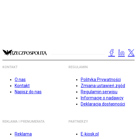
KONTAKT
REGULAMIN
O nas
Polityka Prywatności
Kontakt
Zmiana ustawień zgód
Napisz do nas
Regulamin serwisu
Informacje o nadawcy
Deklaracja dostępności
REKLAMA I PRENUMERATA
PARTNERZY
Reklama
E-kiosk.pl