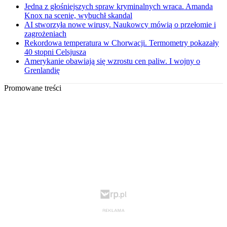
Jedna z głośniejszych spraw kryminalnych wraca. Amanda
Knox na scenie, wybuchł skandal
AI stworzyła nowe wirusy. Naukowcy mówią o przełomie i
zagrożeniach
Rekordowa temperatura w Chorwacji. Termometry pokazały
40 stopni Celsjusza
Amerykanie obawiają się wzrostu cen paliw. I wojny o
Grenlandię
Promowane treści