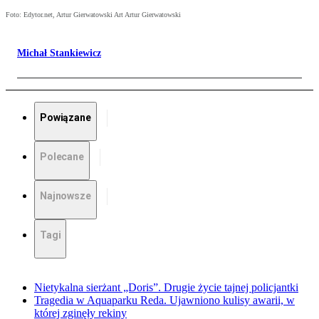
Foto: Edytor.net, Artur Gierwatowski Art Artur Gierwatowski
Michał Stankiewicz
Powiązane
Polecane
Najnowsze
Tagi
Nietykalna sierżant „Doris”. Drugie życie tajnej policjantki
Tragedia w Aquaparku Reda. Ujawniono kulisy awarii, w
której zginęły rekiny