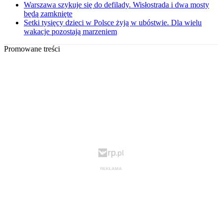
Warszawa szykuje się do defilady. Wisłostrada i dwa mosty
będą zamknięte
Setki tysięcy dzieci w Polsce żyją w ubóstwie. Dla wielu
wakacje pozostają marzeniem
Promowane treści