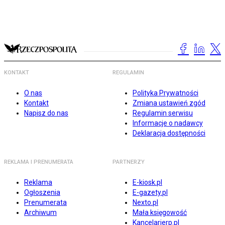
KONTAKT
REGULAMIN
O nas
Polityka Prywatności
Kontakt
Zmiana ustawień zgód
Napisz do nas
Regulamin serwisu
Informacje o nadawcy
Deklaracja dostępności
REKLAMA I PRENUMERATA
PARTNERZY
Reklama
E-kiosk.pl
Ogłoszenia
E-gazety.pl
Prenumerata
Nexto.pl
Archiwum
Mała księgowość
Kancelarierp.pl