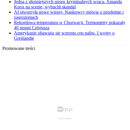
Jedna z głośniejszych spraw kryminalnych wraca. Amanda
Knox na scenie, wybuchł skandal
AI stworzyła nowe wirusy. Naukowcy mówią o przełomie i
zagrożeniach
Rekordowa temperatura w Chorwacji. Termometry pokazały
40 stopni Celsjusza
Amerykanie obawiają się wzrostu cen paliw. I wojny o
Grenlandię
Promowane treści