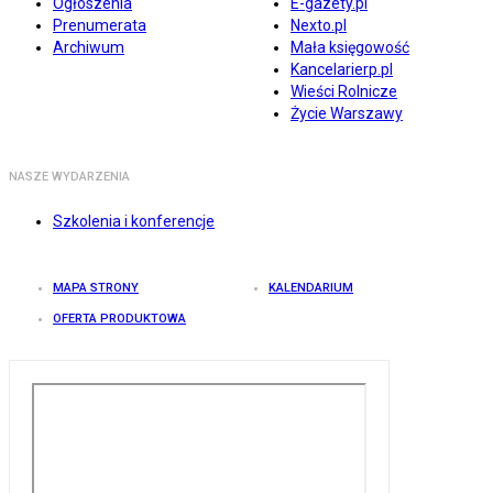
Ogłoszenia
E-gazety.pl
Prenumerata
Nexto.pl
Archiwum
Mała księgowość
Kancelarierp.pl
Wieści Rolnicze
Życie Warszawy
NASZE WYDARZENIA
Szkolenia i konferencje
MAPA STRONY
KALENDARIUM
OFERTA PRODUKTOWA