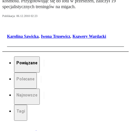
kosmosu. Przygotowując się do lotu w przestrzeń, zaliczył 19
specjalistycznych treningów na migach.
Publikacja:
06.12.2010 02:23
Karolina Sawicka
,
Iwona Trusewicz
,
Ksawery Wardacki
Powiązane
Polecane
Najnowsze
Tagi