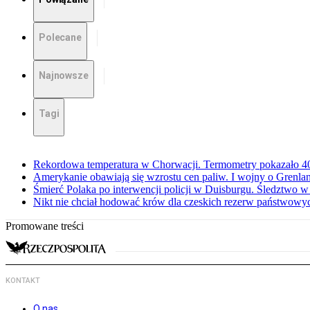
Polecane
Najnowsze
Tagi
Rekordowa temperatura w Chorwacji. Termometry pokazało 40 
Amerykanie obawiają się wzrostu cen paliw. I wojny o Grenla
Śmierć Polaka po interwencji policji w Duisburgu. Śledztwo 
Nikt nie chciał hodować krów dla czeskich rezerw państwowyc
Promowane treści
KONTAKT
O nas