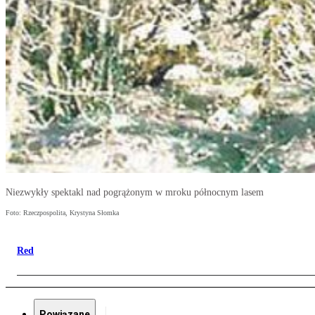
Niezwykły spektakl nad pogrążonym w mroku północnym lasem
Foto: Rzeczpospolita, Krystyna Słomka
Red
Powiązane