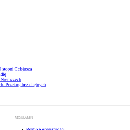
stopni Celsjusza
ndię
w Niemczech
h. Przetarg bez chętnych
REGULAMIN
Polityka Prywatności