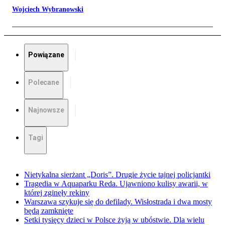
Wojciech Wybranowski
Powiązane
Polecane
Najnowsze
Tagi
Nietykalna sierżant „Doris”. Drugie życie tajnej policjantki
Tragedia w Aquaparku Reda. Ujawniono kulisy awarii, w
której zginęły rekiny
Warszawa szykuje się do defilady. Wisłostrada i dwa mosty
będą zamknięte
Setki tysięcy dzieci w Polsce żyją w ubóstwie. Dla wielu