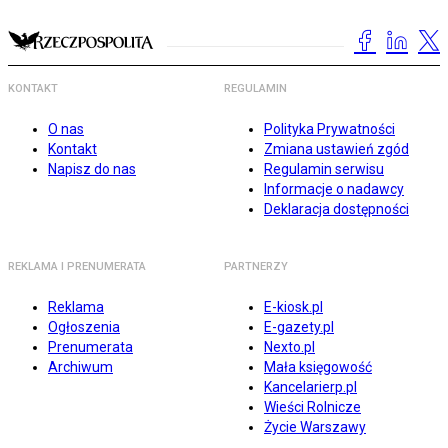
KONTAKT
REGULAMIN
O nas
Polityka Prywatności
Kontakt
Zmiana ustawień zgód
Napisz do nas
Regulamin serwisu
Informacje o nadawcy
Deklaracja dostępności
REKLAMA I PRENUMERATA
PARTNERZY
Reklama
E-kiosk.pl
Ogłoszenia
E-gazety.pl
Prenumerata
Nexto.pl
Archiwum
Mała księgowość
Kancelarierp.pl
Wieści Rolnicze
Życie Warszawy