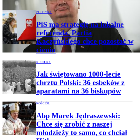
POLITYKA
PiS ma strategię na lokalne
referenda. Partia
Kaczyńskiego chce pozostać w
cieniu
KULTURA
Jak świętowano 1000-lecie
chrztu Polski: 36 esbeków z
aparatami na 36 biskupów
KOŚCIÓŁ
Abp Marek Jędraszewski:
Chce się zrobić z naszej
młodzieży to samo, co chciał