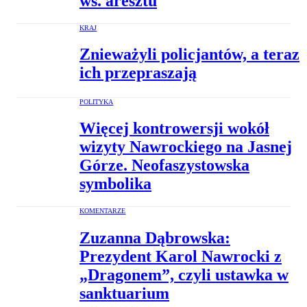
ws. aresztu
KRAJ
Znieważyli policjantów, a teraz
ich przepraszają
POLITYKA
Więcej kontrowersji wokół
wizyty Nawrockiego na Jasnej
Górze. Neofaszystowska
symbolika
KOMENTARZE
Zuzanna Dąbrowska:
Prezydent Karol Nawrocki z
„Dragonem”, czyli ustawka w
sanktuarium