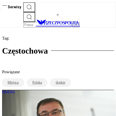
Serwisy
Tag:
Częstochowa
Powiązane
Miejsca
Polska
śląskie
POLITYKA
Jarosław Kaczyński ukarał posła PiS.
Zawieszenie po sporze o referendum w
Częstochowie