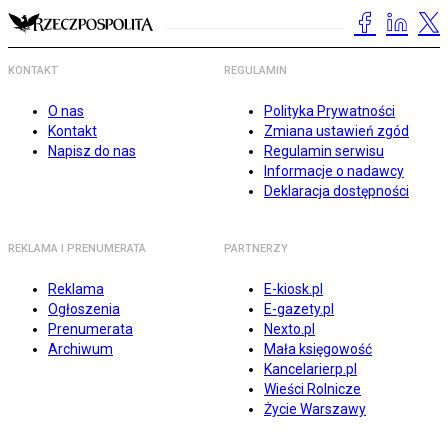
KONTAKT
REGULAMIN
O nas
Polityka Prywatności
Kontakt
Zmiana ustawień zgód
Napisz do nas
Regulamin serwisu
Informacje o nadawcy
Deklaracja dostępności
REKLAMA I PRENUMERATA
PARTNERZY
Reklama
E-kiosk.pl
Ogłoszenia
E-gazety.pl
Prenumerata
Nexto.pl
Archiwum
Mała księgowość
Kancelarierp.pl
Wieści Rolnicze
Życie Warszawy