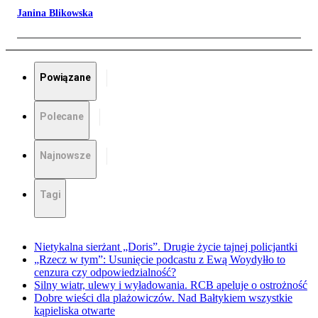
Janina Blikowska
Powiązane
Polecane
Najnowsze
Tagi
Nietykalna sierżant „Doris”. Drugie życie tajnej policjantki
„Rzecz w tym”: Usunięcie podcastu z Ewą Woydyłło to
cenzura czy odpowiedzialność?
Silny wiatr, ulewy i wyładowania. RCB apeluje o ostrożność
Dobre wieści dla plażowiczów. Nad Bałtykiem wszystkie
kąpieliska otwarte