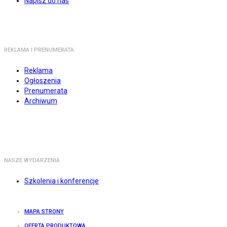
Napisz do nas
REKLAMA I PRENUMERATA
Reklama
Ogłoszenia
Prenumerata
Archiwum
NASZE WYDARZENIA
Szkolenia i konferencje
MAPA STRONY
OFERTA PRODUKTOWA