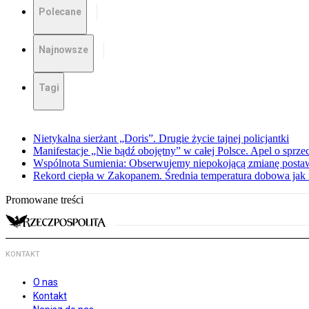
Polecane
Najnowsze
Tagi
Nietykalna sierżant „Doris”. Drugie życie tajnej policjantki
Manifestacje „Nie bądź obojętny” w całej Polsce. Apel o sprz
Wspólnota Sumienia: Obserwujemy niepokojącą zmianę posta
Rekord ciepła w Zakopanem. Średnia temperatura dobowa jak 
Promowane treści
KONTAKT
O nas
Kontakt