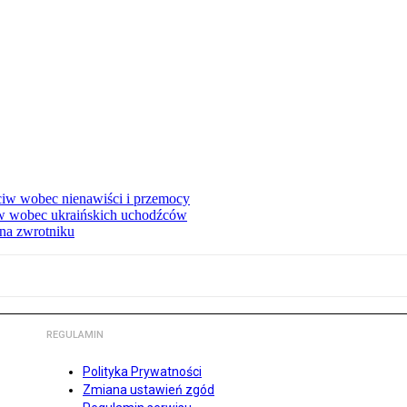
eciw wobec nienawiści i przemocy
w wobec ukraińskich uchodźców
na zwrotniku
REGULAMIN
Polityka Prywatności
Zmiana ustawień zgód