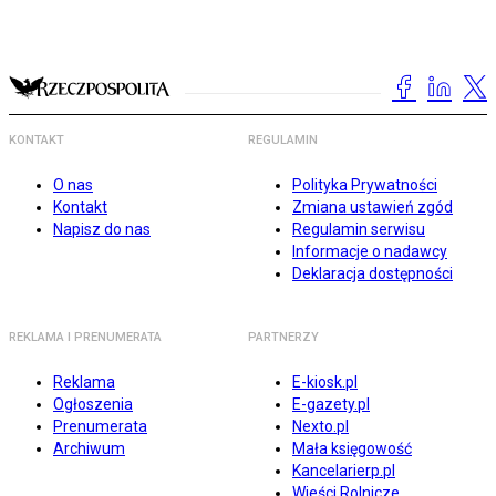
KONTAKT
REGULAMIN
O nas
Polityka Prywatności
Kontakt
Zmiana ustawień zgód
Napisz do nas
Regulamin serwisu
Informacje o nadawcy
Deklaracja dostępności
REKLAMA I PRENUMERATA
PARTNERZY
Reklama
E-kiosk.pl
Ogłoszenia
E-gazety.pl
Prenumerata
Nexto.pl
Archiwum
Mała księgowość
Kancelarierp.pl
Wieści Rolnicze