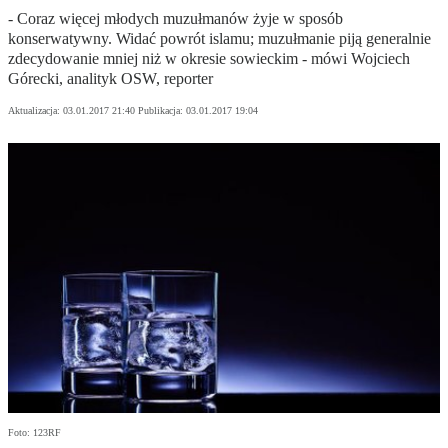
- Coraz więcej młodych muzułmanów żyje w sposób
konserwatywny. Widać powrót islamu; muzułmanie piją generalnie
zdecydowanie mniej niż w okresie sowieckim - mówi Wojciech
Górecki, analityk OSW, reporter
Aktualizacja:
03.01.2017 21:40
Publikacja:
03.01.2017 19:04
Foto: 123RF