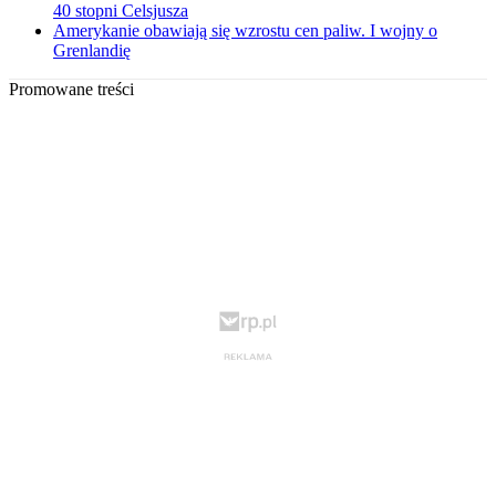
40 stopni Celsjusza
Amerykanie obawiają się wzrostu cen paliw. I wojny o
Grenlandię
Promowane treści