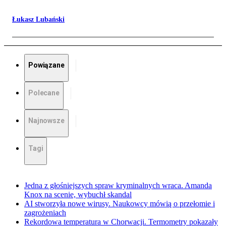
Łukasz Lubański
Powiązane
Polecane
Najnowsze
Tagi
Jedna z głośniejszych spraw kryminalnych wraca. Amanda
Knox na scenie, wybuchł skandal
AI stworzyła nowe wirusy. Naukowcy mówią o przełomie i
zagrożeniach
Rekordowa temperatura w Chorwacji. Termometry pokazały