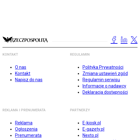
KONTAKT
REGULAMIN
O nas
Polityka Prywatności
Kontakt
Zmiana ustawień zgód
Napisz do nas
Regulamin serwisu
Informacje o nadawcy
Deklaracja dostępności
REKLAMA I PRENUMERATA
PARTNERZY
Reklama
E-kiosk.pl
Ogłoszenia
E-gazety.pl
Prenumerata
Nexto.pl