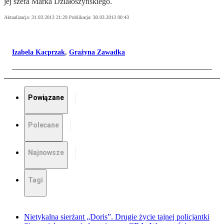
jej szefa Marka Działoszyńskiego.
Aktualizacja:
31.03.2013 21:29
Publikacja:
30.03.2013 00:43
Izabela Kacprzak
,
Grażyna Zawadka
Powiązane
Polecane
Najnowsze
Tagi
Nietykalna sierżant „Doris”. Drugie życie tajnej policjantki