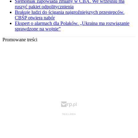
Siemoniak zapowiada zmiany w CBA. We wrześniu ma
ruszyć pakiet odpolitycznienia
Brakuje ludzi do ścigania najgroźniejszych przestępców.
CBŚP otwiera nabór
Ekspert o alarmach dla Polaków. „Ukraina ma rozwiązanie
sprawdzone na wojnie”
Promowane treści