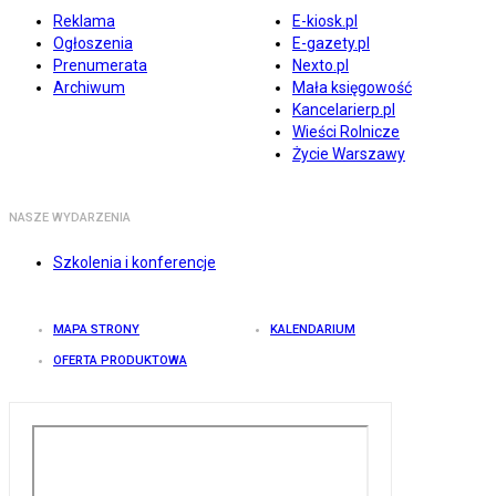
Reklama
E-kiosk.pl
Ogłoszenia
E-gazety.pl
Prenumerata
Nexto.pl
Archiwum
Mała księgowość
Kancelarierp.pl
Wieści Rolnicze
Życie Warszawy
NASZE WYDARZENIA
Szkolenia i konferencje
MAPA STRONY
KALENDARIUM
OFERTA PRODUKTOWA