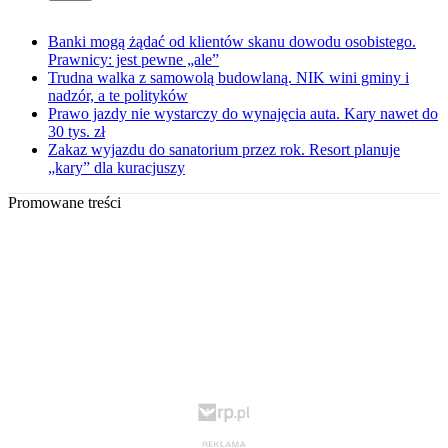
Banki mogą żądać od klientów skanu dowodu osobistego.
Prawnicy: jest pewne „ale”
Trudna walka z samowolą budowlaną. NIK wini gminy i
nadzór, a te polityków
Prawo jazdy nie wystarczy do wynajęcia auta. Kary nawet do
30 tys. zł
Zakaz wyjazdu do sanatorium przez rok. Resort planuje
„kary” dla kuracjuszy
Promowane treści