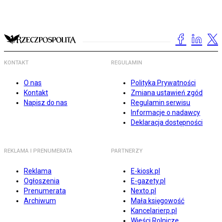
KONTAKT
REGULAMIN
O nas
Polityka Prywatności
Kontakt
Zmiana ustawień zgód
Napisz do nas
Regulamin serwisu
Informacje o nadawcy
Deklaracja dostępności
REKLAMA I PRENUMERATA
PARTNERZY
Reklama
E-kiosk.pl
Ogłoszenia
E-gazety.pl
Prenumerata
Nexto.pl
Archiwum
Mała księgowość
Kancelarierp.pl
Wieści Rolnicze