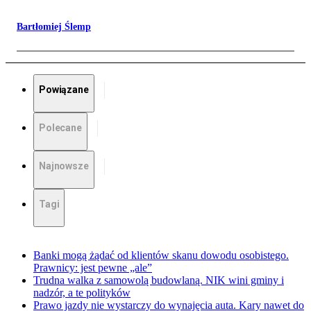
Bartłomiej Ślemp
Powiązane
Polecane
Najnowsze
Tagi
Banki mogą żądać od klientów skanu dowodu osobistego.
Prawnicy: jest pewne „ale”
Trudna walka z samowolą budowlaną. NIK wini gminy i
nadzór, a te polityków
Prawo jazdy nie wystarczy do wynajęcia auta. Kary nawet do