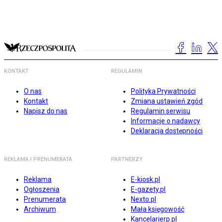
KONTAKT
REGULAMIN
O nas
Polityka Prywatności
Kontakt
Zmiana ustawień zgód
Napisz do nas
Regulamin serwisu
Informacje o nadawcy
Deklaracja dostępności
REKLAMA I PRENUMERATA
PARTNERZY
Reklama
E-kiosk.pl
Ogłoszenia
E-gazety.pl
Prenumerata
Nexto.pl
Archiwum
Mała księgowość
Kancelarierp.pl