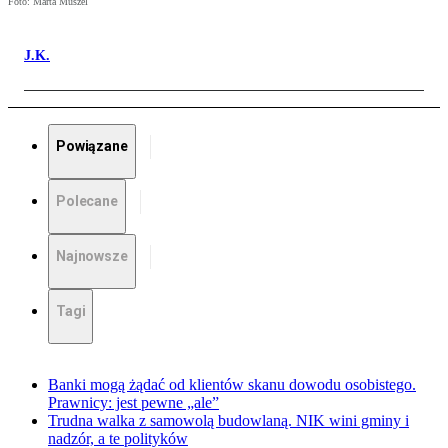
Foto: Marta Muszel
J.K.
Powiązane
Polecane
Najnowsze
Tagi
Banki mogą żądać od klientów skanu dowodu osobistego.
Prawnicy: jest pewne „ale”
Trudna walka z samowolą budowlaną. NIK wini gminy i
nadzór, a te polityków