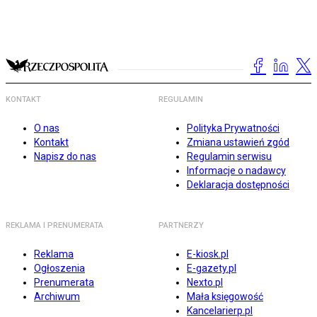
KONTAKT
REGULAMIN
O nas
Polityka Prywatności
Kontakt
Zmiana ustawień zgód
Napisz do nas
Regulamin serwisu
Informacje o nadawcy
Deklaracja dostępności
REKLAMA I PRENUMERATA
PARTNERZY
Reklama
E-kiosk.pl
Ogłoszenia
E-gazety.pl
Prenumerata
Nexto.pl
Archiwum
Mała księgowość
Kancelarierp.pl