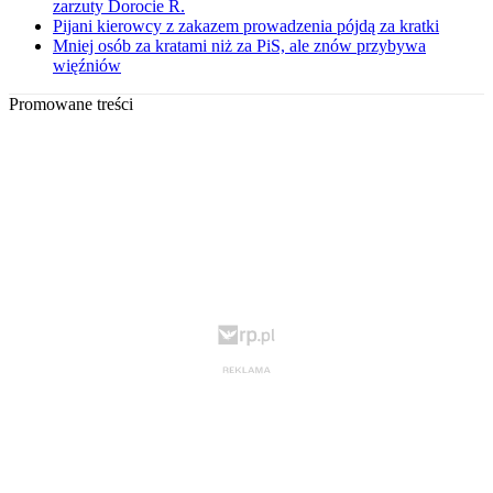
zarzuty Dorocie R.
Pijani kierowcy z zakazem prowadzenia pójdą za kratki
Mniej osób za kratami niż za PiS, ale znów przybywa
więźniów
Promowane treści