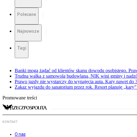
Polecane
Najnowsze
Tagi
Banki mogą żądać od klientów skanu dowodu osobistego. Praw
Trudna walka z samowolą budowlaną. NIK wini gminy i nadzór
Prawo jazdy nie wystarczy do wynajęcia auta. Kary nawet do 30
Zakaz wyjazdu do sanatorium przez rok. Resort planuje „kary”
Promowane treści
KONTAKT
O nas