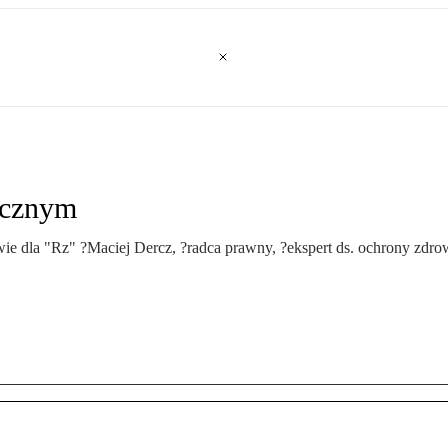
licznym
owie dla "Rz" ?Maciej Dercz, ?radca prawny, ?ekspert ds. ochrony zdro