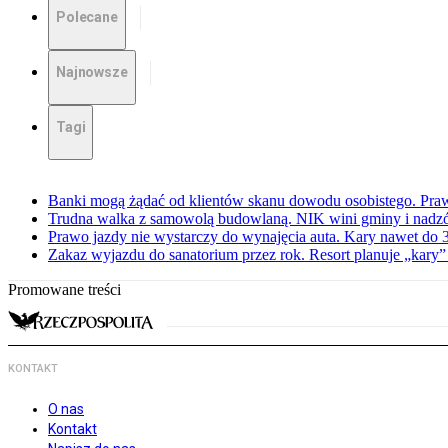
Polecane
Najnowsze
Tagi
Banki mogą żądać od klientów skanu dowodu osobistego. Praw
Trudna walka z samowolą budowlaną. NIK wini gminy i nadzór
Prawo jazdy nie wystarczy do wynajęcia auta. Kary nawet do 30
Zakaz wyjazdu do sanatorium przez rok. Resort planuje „kary”
Promowane treści
KONTAKT
O nas
Kontakt