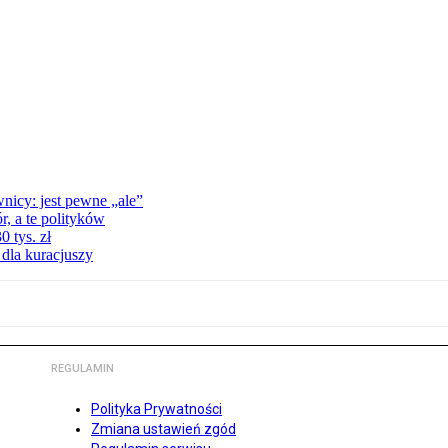
nicy: jest pewne „ale”
, a te polityków
 tys. zł
 dla kuracjuszy
REGULAMIN
Polityka Prywatności
Zmiana ustawień zgód