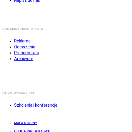
Napisz do nas
REKLAMA I PRENUMERATA
Reklama
Ogłoszenia
Prenumerata
Archiwum
NASZE WYDARZENIA
Szkolenia i konferencje
MAPA STRONY
OFERTA PRODUKTOWA