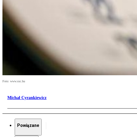
Foto: www.sxc.hu
Michał Cyrankiewicz
Powiązane