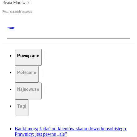
Beata Morawiec
Foto: materiały prasowe
mat
Powiązane
Polecane
Najnowsze
Tagi
Banki mogą żądać od klientów skanu dowodu osobistego.
Prawnicy: jest pewne „ale”