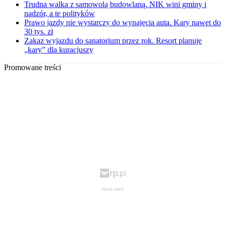
Trudna walka z samowolą budowlaną. NIK wini gminy i
nadzór, a te polityków
Prawo jazdy nie wystarczy do wynajęcia auta. Kary nawet do
30 tys. zł
Zakaz wyjazdu do sanatorium przez rok. Resort planuje
„kary” dla kuracjuszy
Promowane treści