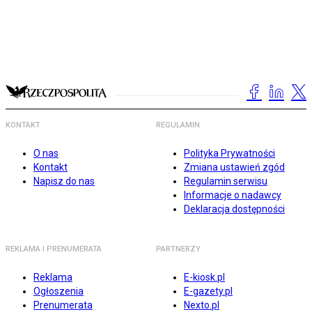
KONTAKT
REGULAMIN
O nas
Polityka Prywatności
Kontakt
Zmiana ustawień zgód
Napisz do nas
Regulamin serwisu
Informacje o nadawcy
Deklaracja dostępności
REKLAMA I PRENUMERATA
PARTNERZY
Reklama
E-kiosk.pl
Ogłoszenia
E-gazety.pl
Prenumerata
Nexto.pl