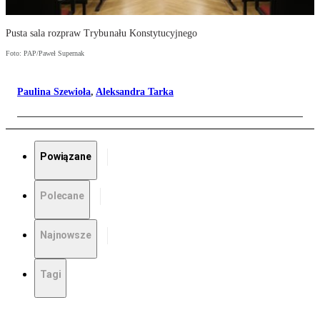
Pusta sala rozpraw Trybunału Konstytucyjnego
Foto: PAP/Paweł Supernak
Paulina Szewioła
,
Aleksandra Tarka
Powiązane
Polecane
Najnowsze
Tagi