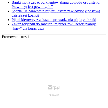
Banki mogą żądać od klientów skanu dowodu osobistego.
Prawnicy: jest pewne „ale”
Sędzia TK Sławomir Patyra: Jestem zawiedziony postawą
dzisiejszej koalicji
Pijani kierowcy z zakazem prowadzenia pójdą za kratki
Zakaz wyjazdu do sanatorium przez rok. Resort planuje
„kary” dla kuracjuszy
Promowane treści