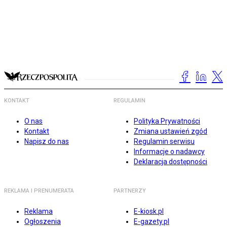
KONTAKT
REGULAMIN
O nas
Polityka Prywatności
Kontakt
Zmiana ustawień zgód
Napisz do nas
Regulamin serwisu
Informacje o nadawcy
Deklaracja dostępności
REKLAMA I PRENUMERATA
PARTNERZY
Reklama
E-kiosk.pl
Ogłoszenia
E-gazety.pl