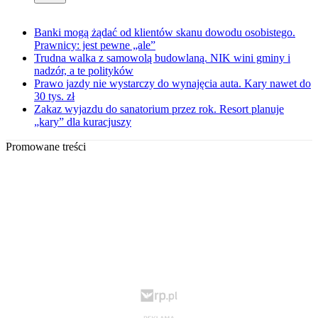
Banki mogą żądać od klientów skanu dowodu osobistego.
Prawnicy: jest pewne „ale”
Trudna walka z samowolą budowlaną. NIK wini gminy i
nadzór, a te polityków
Prawo jazdy nie wystarczy do wynajęcia auta. Kary nawet do
30 tys. zł
Zakaz wyjazdu do sanatorium przez rok. Resort planuje
„kary” dla kuracjuszy
Promowane treści