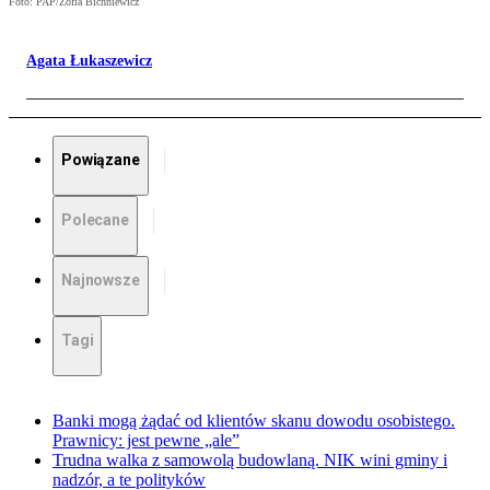
Foto: PAP/Zofia Bichniewicz
Agata Łukaszewicz
Powiązane
Polecane
Najnowsze
Tagi
Banki mogą żądać od klientów skanu dowodu osobistego.
Prawnicy: jest pewne „ale”
Trudna walka z samowolą budowlaną. NIK wini gminy i
nadzór, a te polityków