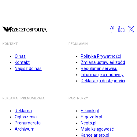
KONTAKT
REGULAMIN
O nas
Polityka Prywatności
Kontakt
Zmiana ustawień zgód
Napisz do nas
Regulamin serwisu
Informacje o nadawcy
Deklaracja dostępności
REKLAMA I PRENUMERATA
PARTNERZY
Reklama
E-kiosk.pl
Ogłoszenia
E-gazety.pl
Prenumerata
Nexto.pl
Archiwum
Mała księgowość
Kancelarierp.pl