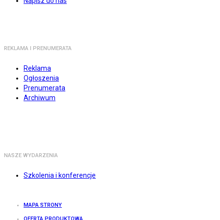
Napisz do nas
REKLAMA I PRENUMERATA
Reklama
Ogłoszenia
Prenumerata
Archiwum
NASZE WYDARZENIA
Szkolenia i konferencje
MAPA STRONY
OFERTA PRODUKTOWA