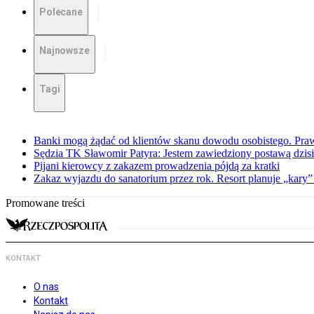
Polecane
Najnowsze
Tagi
Banki mogą żądać od klientów skanu dowodu osobistego. Praw
Sędzia TK Sławomir Patyra: Jestem zawiedziony postawą dzisiej
Pijani kierowcy z zakazem prowadzenia pójdą za kratki
Zakaz wyjazdu do sanatorium przez rok. Resort planuje „kary”
Promowane treści
KONTAKT
O nas
Kontakt