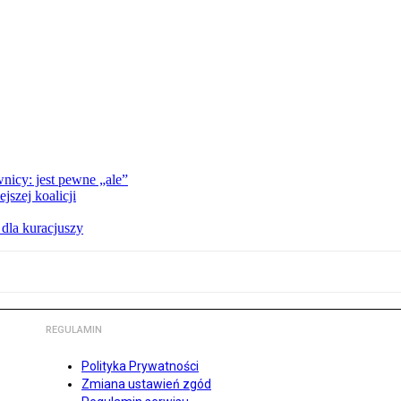
nicy: jest pewne „ale”
szej koalicji
 dla kuracjuszy
REGULAMIN
Polityka Prywatności
Zmiana ustawień zgód