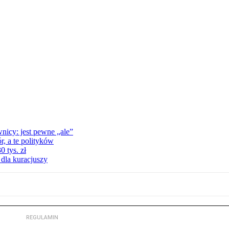
nicy: jest pewne „ale”
, a te polityków
 tys. zł
 dla kuracjuszy
REGULAMIN