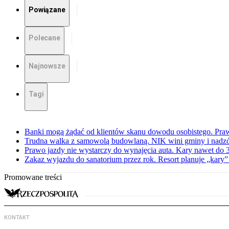
Powiązane
Polecane
Najnowsze
Tagi
Banki mogą żądać od klientów skanu dowodu osobistego. Praw
Trudna walka z samowolą budowlaną. NIK wini gminy i nadzór
Prawo jazdy nie wystarczy do wynajęcia auta. Kary nawet do 30
Zakaz wyjazdu do sanatorium przez rok. Resort planuje „kary”
Promowane treści
KONTAKT