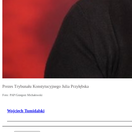
Prezes Trybunału Konstytucyjnego Julia Przyłębska
Foto: PAP/Grzegorz Michałowski
Wojciech Tumidalski