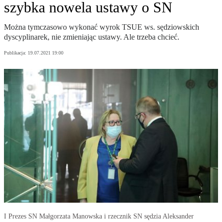
szybka nowela ustawy o SN
Można tymczasowo wykonać wyrok TSUE ws. sędziowskich
dyscyplinarek, nie zmieniając ustawy. Ale trzeba chcieć.
Publikacja:
19.07.2021 19:00
I Prezes SN Małgorzata Manowska i rzecznik SN sędzia Aleksander