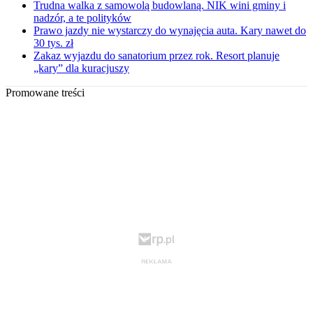
Trudna walka z samowolą budowlaną. NIK wini gminy i
nadzór, a te polityków
Prawo jazdy nie wystarczy do wynajęcia auta. Kary nawet do
30 tys. zł
Zakaz wyjazdu do sanatorium przez rok. Resort planuje
„kary” dla kuracjuszy
Promowane treści