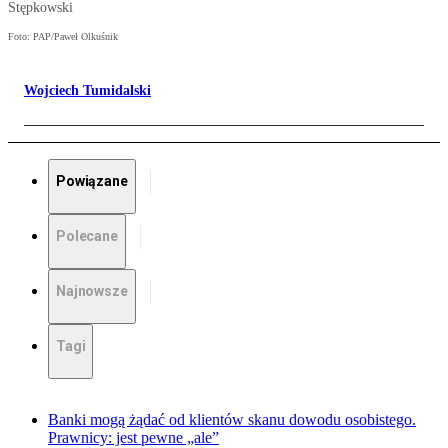
Stępkowski
Foto: PAP/Paweł Olkuśnik
Wojciech Tumidalski
Powiązane
Polecane
Najnowsze
Tagi
Banki mogą żądać od klientów skanu dowodu osobistego.
Prawnicy: jest pewne „ale”